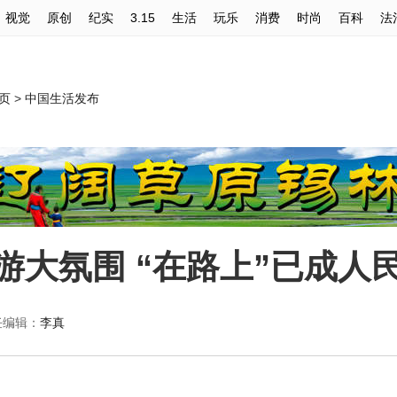
视觉
原创
纪实
3.15
生活
玩乐
消费
时尚
百科
法
页
>
中国生活发布
游大氛围 “在路上”已成人
任编辑：
李真