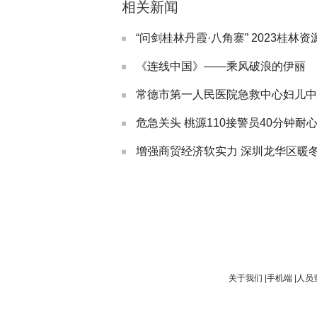
相关新闻
“问剑桂林丹霞·八角寨” 2023桂林资
《连线中国》——乘风破浪的伊丽
关于我们
|
手机端
|
人员