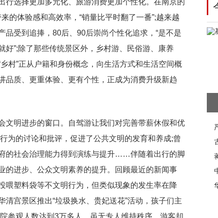
出行选择更加多元化、旅游消费更加个性化。在南京的
来的体验感和高效率，“销量比平时翻了一番”;越来越
品受到追捧，80后、90后崇尚个性化追求，“是不是
就好”;除了那些传统景区外，乡村游、民俗游、康养
“乡村”正从户籍和身份概念，向生活方式和生活空间概
讲品质、更重体验、更有个性，正成为消费升级新趋
会文明进步的窗口。自驾游让我们对完善带薪休假和优
明行为的讨论和批评，促进了公共文明的发育和养成;曾
府的社会治理能力得到演练与提升……伴随着出行的脚
业的进步、公众文明素养的提升。回顾最近的新闻事
投喂塑料袋等不文明行为，但类似现象的发生率在降
华清宫景区推出“垃圾换水、贵妃送花”活动，孩子们主
物院参观人数达到3万多人，虽无专人维持秩序，游客却