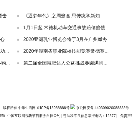
源击
《逐梦年代》之周鹭含,思传统学新知
1月1日起 常德机动车交通事故赔偿赔偿标准
2020亚洲乳业博览会将于3月在广州举办
常德市第一人民医院急救中心妇儿中心综合大
危急关头 桃源110接警员40分钟耐心劝导救
2020年湖南省职业院校技能竞赛常德赛点开赛
增强商贸经济软实力 深圳龙华区暖冬购物季
第二届全国减肥达人公益挑战赛圆满闭幕“最
版权所有 中华生活网
京ICP备18088888号
京公网安备 440309020088888号
查询
|
中国互联网视听节目服务自律公约
| 违法和不良信息举报电话：12377|
|
免责声