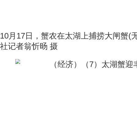
10月17日，蟹农在太湖上捕捞大闸蟹(
社记者翁忻旸 摄