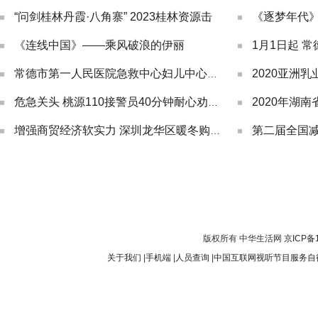
“问剑桂林丹霞·八角寨” 2023桂林资源击
《逐梦年代》
《连线中国》——乘风破浪的伊丽
2020亚洲
常德市第一人民医院急救中心妇儿中心综合大
危急关头 桃源110接警员40分钟耐心劝导救
增强商贸经济软实力 深圳龙华区暖冬购物季
版权所有 中华生活网
京ICP备
关于我们
|
手机端
|
人员查询
|
中国互联网视听节目服务自